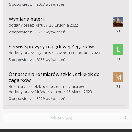
Kwietnia
6
odpowiedzi
2027
wyświetleń
2025
Wymiana baterii
dodany przez
Rafu87
,
20 Grudnia 2022
9
2
odpowiedzi
3217
wyświetleń
Marca
2024
Serwis Sprężyny napędowej Zegarków
dodany przez
Eugeniusz Szwed
,
17 Listopada 2020
6
5
odpowiedzi
8155
wyświetleń
Sierpnia
2023
Oznaczenia rozmiarów szkieł, szkiełek do
zagarków
15
Rozmiary szkiełek, oznaczenia rozmiarów
Marca
dodany przez
MrAdamsUnique
,
15 Marca 2023
2023
0
odpowiedzi
3229
wyświetleń
Obserwujący
0