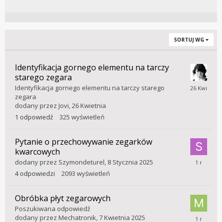
SORTUJ WG
Identyfikacja gornego elementu na tarczy
starego zegara
26
Identyfikacja gornego elementu na tarczy starego
Kwietnia
zegara
dodany przez
Jovi
,
26 Kwietnia
1
odpowiedź
325
wyświetleń
Pytanie o przechowywanie zegarków
kwarcowych
9
dodany przez
Szymondeturel
,
8 Stycznia 2025
Lipca
4
odpowiedzi
2093
wyświetleń
2025
Obróbka płyt zegarowych
Poszukiwana odpowiedź
23
dodany przez
Mechatronik
,
7 Kwietnia 2025