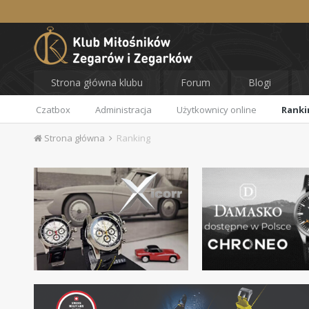
Strona główna klubu
Forum
Blogi
Czatbox
Administracja
Użytkownicy online
Ranki
Strona główna
Ranking