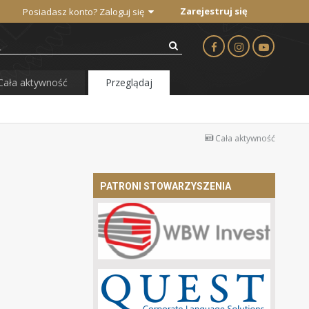
Zarejestruj się
Posiadasz konto? Zaloguj się
Cała aktywność
Przeglądaj
Cała aktywność
PATRONI STOWARZYSZENIA