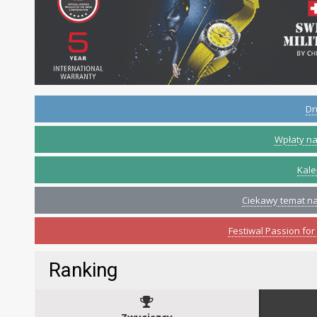
Dr
Wpłaty na
Kale
Ciekawy temat na
Festiwal Passion fo
Ranking