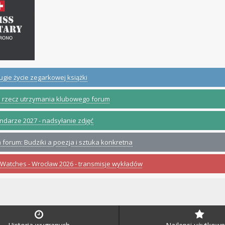
ugie życie zegarkowej książki
 rzecz utrzymania klubowego forum
ndarze 2027 - nadsyłanie zdjęć
 forum: Budziki a poezja i sztuka konkretna
r Watches - Wrocław 2026 - transmisje wykładów