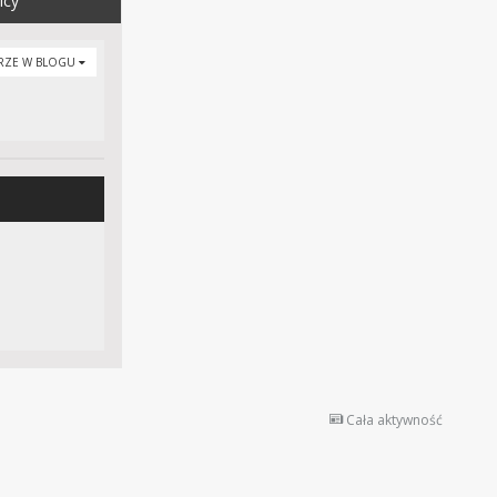
icy
RZE W BLOGU
Cała aktywność