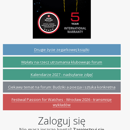
Drugie życie zegarkowej książki
Wpłaty na rzecz utrzymania klubowego forum
Kalendarze 2027 - nadsyłanie zdjęć
Ciekawy temat na forum: Budziki a poezja i sztuka konkretna
Festiwal Passion for Watches - Wrocław 2026 - transmisje
wykładów
Zaloguj się
Nie masz jeszcze konta?
Zarejestruj się