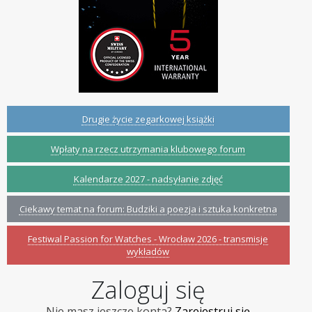
Drugie życie zegarkowej książki
Wpłaty na rzecz utrzymania klubowego forum
Kalendarze 2027 - nadsyłanie zdjęć
Ciekawy temat na forum: Budziki a poezja i sztuka konkretna
Festiwal Passion for Watches - Wrocław 2026 - transmisje
wykładów
Zaloguj się
Nie masz jeszcze konta?
Zarejestruj się