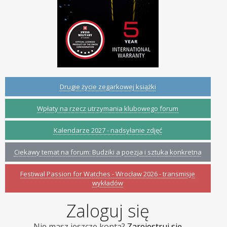
Drugie życie zegarkowej książki
Wpłaty na rzecz utrzymania klubowego forum
Kalendarze 2027 - nadsyłanie zdjęć
Ciekawy temat na forum: Budziki a poezja i sztuka konkretna
Festiwal Passion for Watches - Wrocław 2026 - transmisje
wykładów
Zaloguj się
Nie masz jeszcze konta?
Zarejestruj się