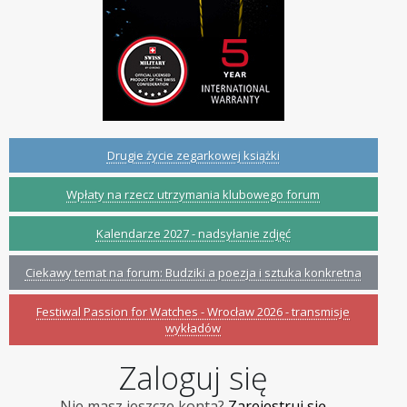
Drugie życie zegarkowej książki
Wpłaty na rzecz utrzymania klubowego forum
Kalendarze 2027 - nadsyłanie zdjęć
Ciekawy temat na forum: Budziki a poezja i sztuka konkretna
Festiwal Passion for Watches - Wrocław 2026 - transmisje
wykładów
Zaloguj się
Nie masz jeszcze konta?
Zarejestruj się