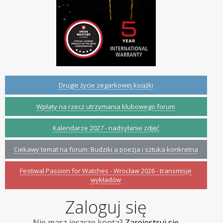
Drugie życie zegarkowej książki
Wpłaty na rzecz utrzymania klubowego forum
Kalendarze 2027 - nadsyłanie zdjęć
Ciekawy temat na forum: Budziki a poezja i sztuka konkretna
Festiwal Passion for Watches - Wrocław 2026 - transmisje
wykładów
Zaloguj się
Nie masz jeszcze konta?
Zarejestruj się