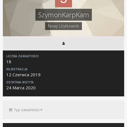
SzymonKarpKam
Nowy Użytkownik
LICZBA ZAWARTOŚCI
18
REJESTRACJA
12 Czerwca 2019
OSTATNIA WIZYTA
24 Marca 2020
Typ zawartości