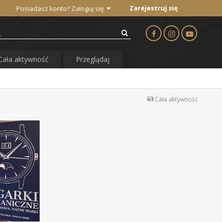
Zarejestruj się
Posiadasz konto? Zaloguj się
Cała aktywność
Przeglądaj
Cała aktywność