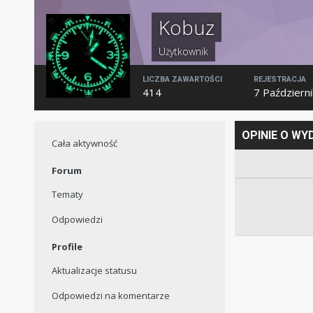
Kobuz
Użytkownik
LICZBA ZAWARTOŚCI
REJESTRACJA
414
7 Październ
OPINIE O W
Cała aktywność
Forum
Tematy
Odpowiedzi
Profile
Aktualizacje statusu
Odpowiedzi na komentarze