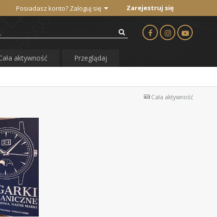
Zarejestruj się
Posiadasz konto? Zaloguj się
Cała aktywność
Przeglądaj
Cała aktywność