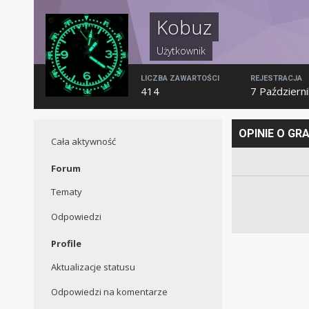
Kobuz
Użytkownik
LICZBA ZAWARTOŚCI
REJESTRACJA
414
7 Październ
OPINIE O GR
Cała aktywność
Forum
Tematy
Odpowiedzi
Profile
Aktualizacje statusu
Odpowiedzi na komentarze