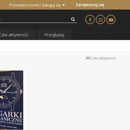
Zarejestruj się
Posiadasz konto? Zaloguj się
Cała aktywność
Przeglądaj
Cała aktywność