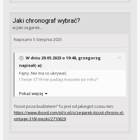
Jaki chronograf wybrać?
w
Jaki zegarek...
Napisano
5 Sierpnia 2025
W dniu 29.05.2025 o 19:48,
grzegorzg
napisał(-a):
Fajny. Nie ma co ukrywać.
I Twoje ST19 nie padają masowo po roku?
Do mojej listy dołączyły:
Pokaż więcej
* Grovana
:
https://www.timetrend.pl/gv1654-
9537.html
Tissot poza budżetem? Tu jest od jakiegoś czasu ten:
* Tissot Chrono
https://www.ibood.com/pl/s-pl/o/zegarek-tissot-chrono-xl-
XL:
https://zegarkicentrum.pl/zegarek-meski-tissot-
vintage-316l-meski/2710629
chrono-xl-t1166173726701
-- plus za czytelność tarczy,
minus za brak dostępności i rozmiar -- 45mm może
być ciut za dużo na mój 17cm nadgarstek.