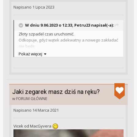
Napisano
1 Lipca 2023
W dniu 9.06.2023 o 12:33,
Petru23
napisał(-a):
Złoty szpadel czas uruchomić.
Odkopuje, gdyż wątek adekwatny a nowego zakładać
nie będę.
Pokaż więcej
Wczoraj nabyłem drogą kupna zegarek Pulsar ale
seria limitowana Accelerator, stworzona wraz z M-
Sport Ford World Rally Team.
https://wrc.net.pl/premium/partner-teamu-wrc-z-
ekscytujaca-nowoscia-w-kolekcji-pulsar-accelerator-
Jaki zegarek masz dziś na ręku?
zegarek-wyglada-jak-deska-rozdzielcza-rajdowki
w
FORUM GŁÓWNE
Wczoraj kupiłem wersję oznaczoną PZ6025X1 z
Napisano
14 Marca 2021
niebieskimi akcentami za aż 340zl.
Zdjęcia bez renderingu zapożyczone
Vicek od MacGyvera