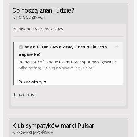
No i szkoda, że Tissot jest poza pierwotnym
Co noszą znani ludzie?
budżetem.
w
PO GODZINACH
Napisano
16 Czerwca 2025
W dniu 9.06.2025 o 20:48,
Lincoln Six Echo
napisał(-a):
Roman Kołtoń, znany dziennikarz sportowy (głównie
piłka nożna). Dzisiaj na swoim live. Co to?
Pokaż więcej
Timberland?
Klub sympatyków marki Pulsar
w
ZEGARKI JAPOŃSKIE