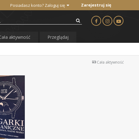
Zarejestruj się
Posiadasz konto? Zaloguj się
Cała aktywność
Przeglądaj
Cała aktywność