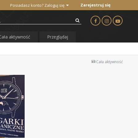
Zarejestruj się
Posiadasz konto? Zaloguj się
Cała aktywność
Przeglądaj
Cała aktywność