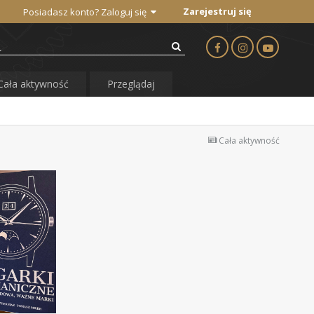
Zarejestruj się
Posiadasz konto? Zaloguj się
Cała aktywność
Przeglądaj
Cała aktywność