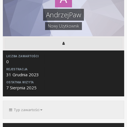
AndrzejPaw
Nowy Użytkownik
LICZBA ZAWARTOŚCI
0
REJESTRACJA
31 Grudnia 2023
OSTATNIA WIZYTA
7 Sierpnia 2025
Typ zawartości