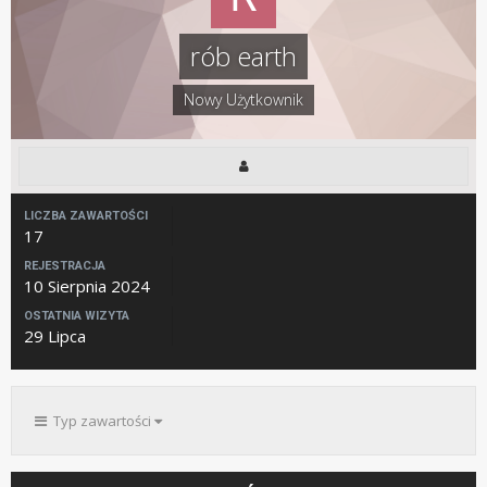
rób earth
Nowy Użytkownik
LICZBA ZAWARTOŚCI
17
REJESTRACJA
10 Sierpnia 2024
OSTATNIA WIZYTA
29 Lipca
Typ zawartości