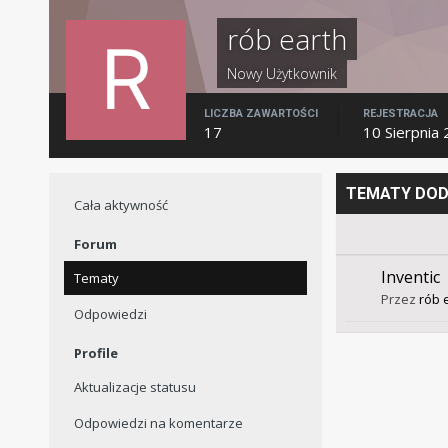
rób earth
Nowy Użytkownik
LICZBA ZAWARTOŚCI
REJESTRACJA
17
10 Sierpnia
TEMATY DOD
Cała aktywność
Forum
Inventic
Tematy
Przez
rób 
Odpowiedzi
Profile
Aktualizacje statusu
Odpowiedzi na komentarze