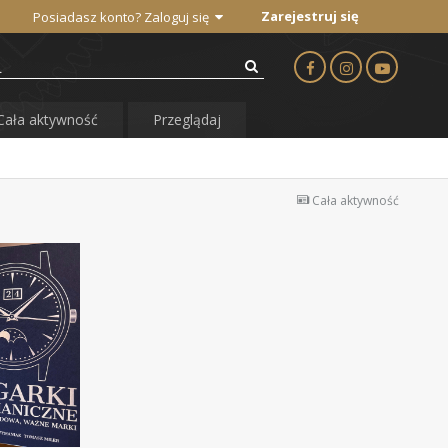
Zarejestruj się
Posiadasz konto? Zaloguj się
Cała aktywność
Przeglądaj
Cała aktywność