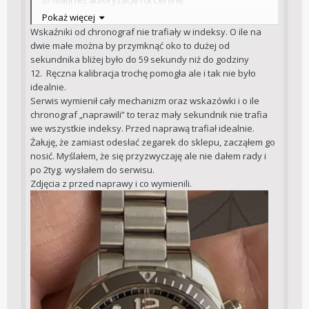
A co było nie tak z zegarkiem i co tym razem
Pokaż więcej
specjaliści z Marynarskiej wyczarowali?
Wskaźniki od chronograf nie trafiały w indeksy. O ile na
dwie małe można by przymknąć oko to dużej od
sekundnika bliżej było do 59 sekundy niż do godziny
12. Ręczna kalibracja trochę pomogła ale i tak nie było
idealnie.
Serwis wymienił cały mechanizm oraz wskazówki i o ile
chronograf „naprawili” to teraz mały sekundnik nie trafia
we wszystkie indeksy. Przed naprawą trafiał idealnie.
Żałuję, że zamiast odesłać zegarek do sklepu, zacząłem go
nosić. Myślałem, że się przyzwyczaję ale nie dałem rady i
po 2tyg. wysłałem do serwisu.
Zdjęcia z przed naprawy i co wymienili.