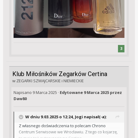
3
Klub Miłośników Zegarków Certina
w
ZEGARKI SZWAJCARSKIE i NIEMIECKIE
Napisano
9 Marca 2025
·
Edytowane
9 Marca 2025
przez
Daw80
W dniu 9.03.2025 o 12:24,
Jogi
napisał(-a):
Z własnego doświadczenia to polecam Chrono
Centrum Serwisowe we Wrocławiu. Z tego co kojarzę,
to mają też autoryzację na Certinę.