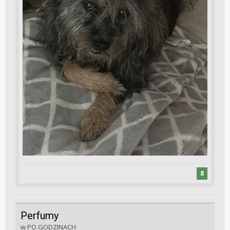
8
Perfumy
w
PO GODZINACH