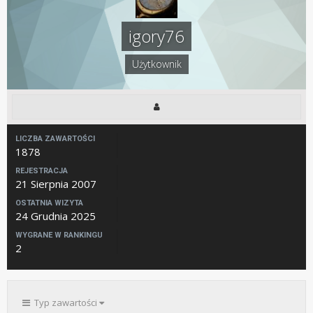
igory76
Użytkownik
LICZBA ZAWARTOŚCI
1878
REJESTRACJA
21 Sierpnia 2007
OSTATNIA WIZYTA
24 Grudnia 2025
WYGRANE W RANKINGU
2
Typ zawartości