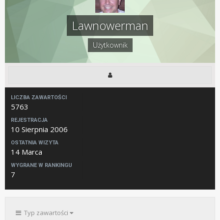
Lawnowerman
Użytkownik
LICZBA ZAWARTOŚCI
5763
REJESTRACJA
10 Sierpnia 2006
OSTATNIA WIZYTA
14 Marca
WYGRANE W RANKINGU
7
Typ zawartości