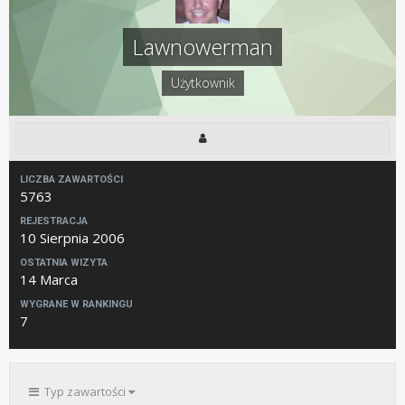
Lawnowerman
Użytkownik
LICZBA ZAWARTOŚCI
5763
REJESTRACJA
10 Sierpnia 2006
OSTATNIA WIZYTA
14 Marca
WYGRANE W RANKINGU
7
Typ zawartości