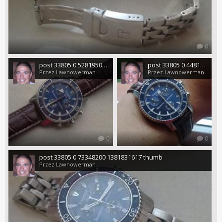
0
post 33805 0 52819500 1381831821 thumb
post 33805 0 44811200 1381831827 thumb
Przez Lawnowerman
Przez Lawnowerman
0
0
post 33805 0 73348200 1381831617 thumb
Przez Lawnowerman