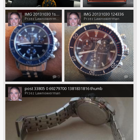
IMG 20131030 1saSa24445
IMG 20131030 124336
Przez Lawnowerman
Przez Lawnowerman
0
0
post 33805 0 69279700 1381831816 thumb
Przez Lawnowerman