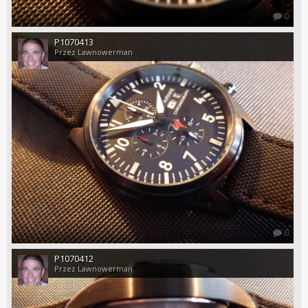
0
P1070413
Przez Lawnowerman
0
P1070412
Przez Lawnowerman