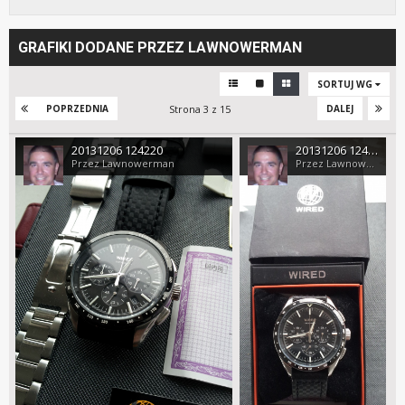
GRAFIKI DODANE PRZEZ LAWNOWERMAN
SORTUJ WG
Strona 3 z 15
POPRZEDNIA
DALEJ
20131206 124220
20131206 124324
Przez Lawnowerman
Przez Lawnowerman