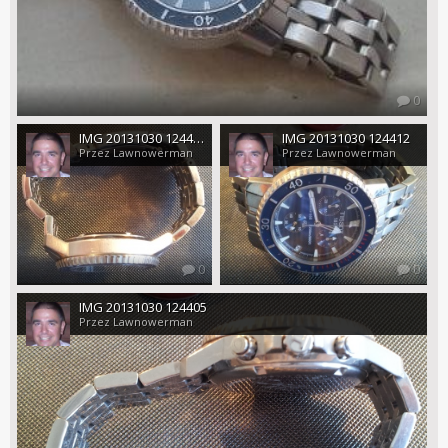
0
IMG 20131030 124417
IMG 20131030 124412
Przez Lawnowerman
Przez Lawnowerman
0
0
IMG 20131030 124405
Przez Lawnowerman