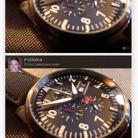
0
P1070414
Przez Lawnowerman