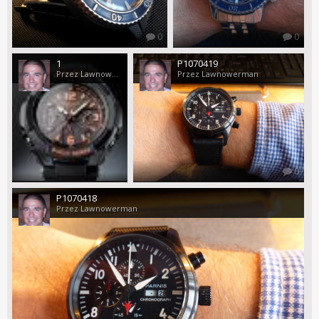
0
0
1
P1070419
Przez Lawnowerman
Przez Lawnowerman
0
P1070418
Przez Lawnowerman