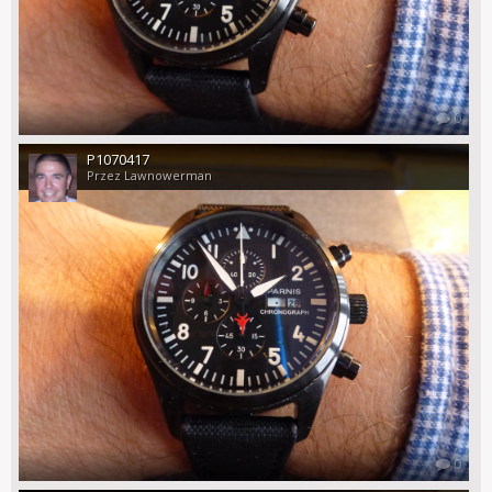
0
P1070417
Przez Lawnowerman
0