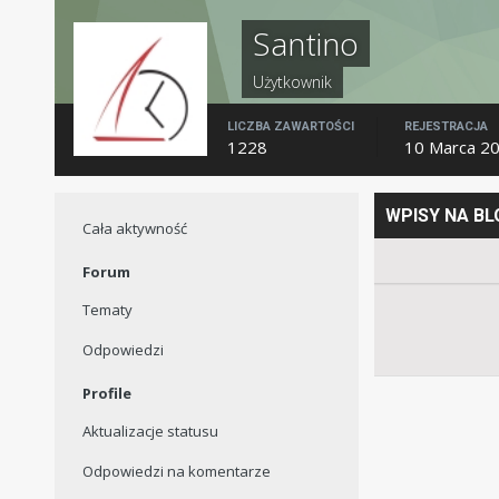
Santino
Użytkownik
LICZBA ZAWARTOŚCI
REJESTRACJA
1228
10 Marca 2
WPISY NA B
Cała aktywność
Forum
Tematy
Odpowiedzi
Profile
Aktualizacje statusu
Odpowiedzi na komentarze