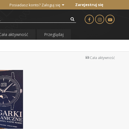
Zarejestruj się
Posiadasz konto? Zaloguj się
Cała aktywność
Przeglądaj
Cała aktywność