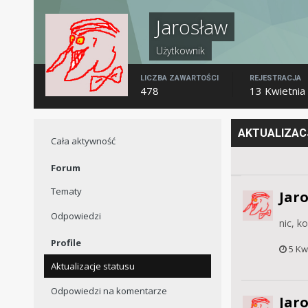
Jarosław
Użytkownik
LICZBA ZAWARTOŚCI
REJESTRACJA
478
13 Kwietnia
AKTUALIZAC
Cała aktywność
Forum
Tematy
Jar
Odpowiedzi
nic, ko
Profile
5 Kw
Aktualizacje statusu
Odpowiedzi na komentarze
Jar