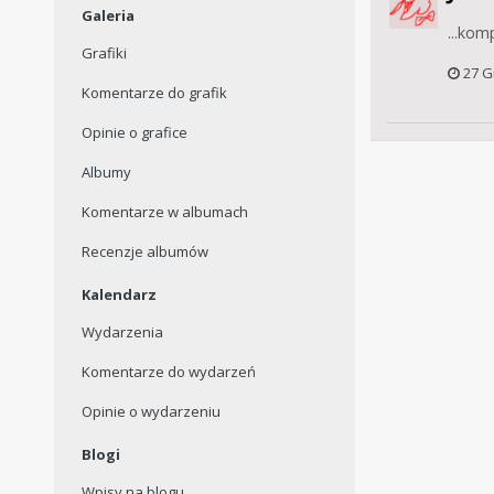
Galeria
...komp
Grafiki
27 G
Komentarze do grafik
Opinie o grafice
Albumy
Komentarze w albumach
Recenzje albumów
Kalendarz
Wydarzenia
Komentarze do wydarzeń
Opinie o wydarzeniu
Blogi
Wpisy na blogu