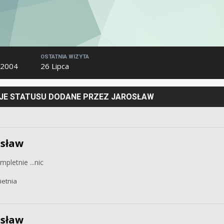
OSTATNIA WIZYTA
 2004
26 Lipca
JE STATUSU DODANE PRZEZ JAROSŁAW
osław
mpletnie ...nic
ietnia
osław