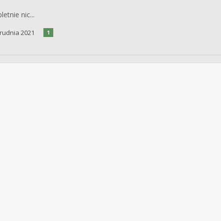
letnie nic...
rudnia 2021
1