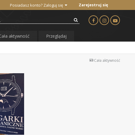
Zarejestruj się
Posiadasz konto? Zaloguj się
Cała aktywność
Przeglądaj
Cała aktywność