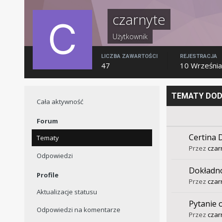
czarnyte
Użytkownik
LICZBA ZAWARTOŚCI
REJESTRACJA
47
10 Wrześni
TEMATY DOD
Cała aktywność
Forum
Certina 
Tematy
Przez
czar
Odpowiedzi
Dokładno
Profile
Przez
czar
Aktualizacje statusu
Pytanie 
Odpowiedzi na komentarze
Przez
czar