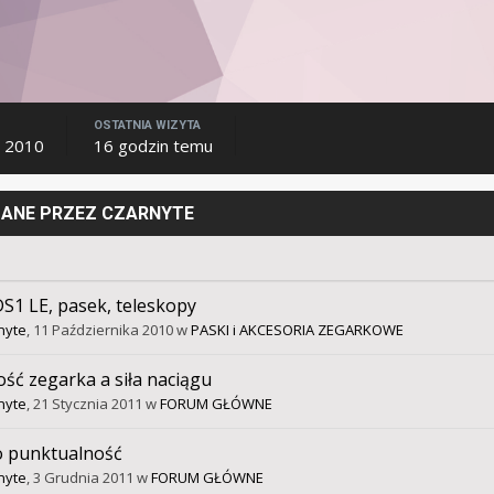
OSTATNIA WIZYTA
a 2010
16 godzin temu
ANE PRZEZ CZARNYTE
DS1 LE, pasek, teleskopy
nyte
,
11 Października 2010
w
PASKI i AKCESORIA ZEGARKOWE
ść zegarka a siła naciągu
nyte
,
21 Stycznia 2011
w
FORUM GŁÓWNE
o punktualność
nyte
,
3 Grudnia 2011
w
FORUM GŁÓWNE