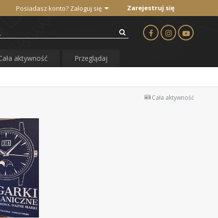
Zarejestruj się
Posiadasz konto? Zaloguj się
Cała aktywność
Przeglądaj
Cała aktywność