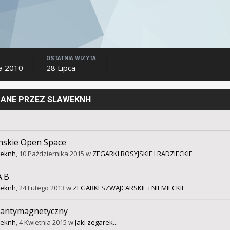
OSTATNIA WIZYTA
a 2010
28 Lipca
ANE PRZEZ SLAWEKNH
nskie Open Space
weknh
,
10 Października 2015
w
ZEGARKI ROSYJSKIE I RADZIECKIE
A.B
weknh
,
24 Lutego 2013
w
ZEGARKI SZWAJCARSKIE i NIEMIECKIE
 antymagnetyczny
weknh
,
4 Kwietnia 2015
w
Jaki zegarek...