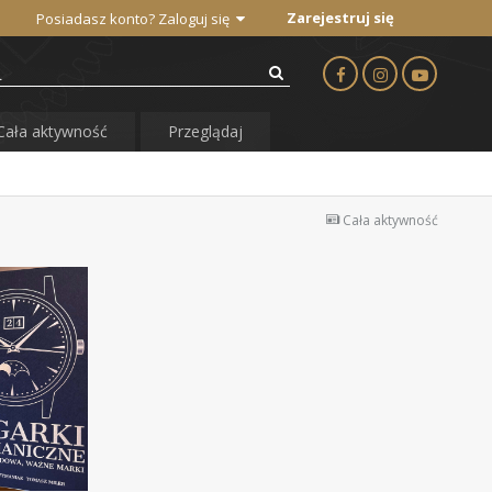
Zarejestruj się
Posiadasz konto? Zaloguj się
Cała aktywność
Przeglądaj
Cała aktywność