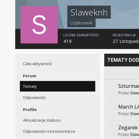
Slaweknh
Użytkownik
LICZBA ZAWARTOŚCI
REJESTRACJA
419
27 Listopad
TEMATY DOD
Cała aktywność
Forum
Szturma
Tematy
Przez
Sla
Odpowiedzi
March L
Profile
Przez
Sla
Aktualizacje statusu
Zegarek
Odpowiedzi na komentarze
Przez
Sla