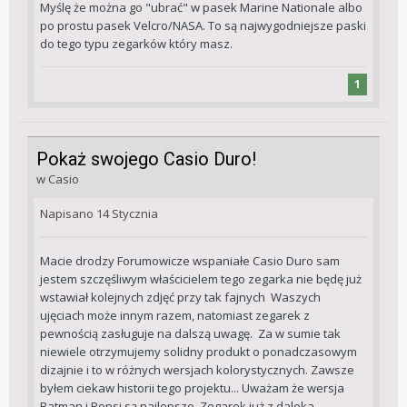
Myślę że można go "ubrać" w pasek Marine Nationale albo
po prostu pasek Velcro/NASA. To są najwygodniejsze paski
do tego typu zegarków który masz.
1
Pokaż swojego Casio Duro!
w
Casio
Napisano
14 Stycznia
Macie drodzy Forumowicze wspaniałe Casio Duro sam
jestem szczęśliwym właścicielem tego zegarka nie będę już
wstawiał kolejnych zdjęć przy tak fajnych Waszych
ujęciach może innym razem, natomiast zegarek z
pewnością zasługuje na dalszą uwagę. Za w sumie tak
niewiele otrzymujemy solidny produkt o ponadczasowym
dizajnie i to w różnych wersjach kolorystycznych. Zawsze
byłem ciekaw historii tego projektu... Uważam że wersja
Batman i Pepsi są najlepsze. Zegarek już z daleka