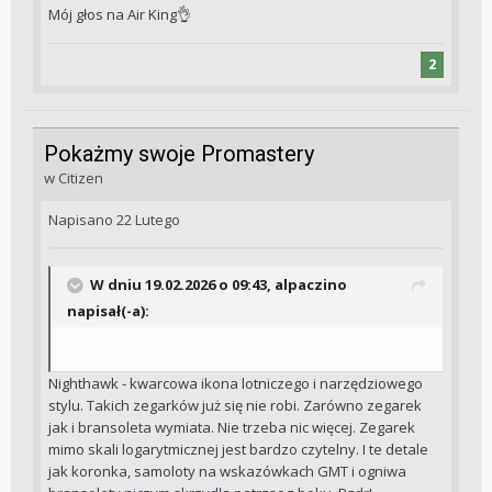
Mój głos na Air King
👌
2
Pokażmy swoje Promastery
w
Citizen
Napisano
22 Lutego
W dniu 19.02.2026 o 09:43,
alpaczino
napisał(-a):
Nighthawk - kwarcowa ikona lotniczego i narzędziowego
stylu. Takich zegarków już się nie robi. Zarówno zegarek
jak i bransoleta wymiata. Nie trzeba nic więcej. Zegarek
mimo skali logarytmicznej jest bardzo czytelny. I te detale
jak koronka, samoloty na wskazówkach GMT i ogniwa