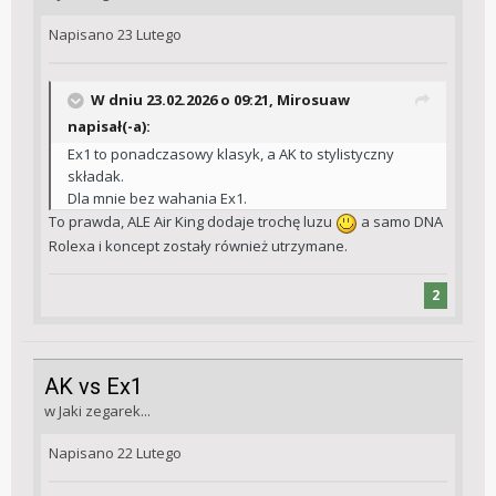
Napisano
23 Lutego
W dniu 23.02.2026 o 09:21,
Mirosuaw
napisał(-a):
Ex1 to ponadczasowy klasyk, a AK to stylistyczny
składak.
Dla mnie bez wahania Ex1.
To prawda, ALE Air King dodaje trochę luzu
a samo DNA
Rolexa i koncept zostały również utrzymane.
2
AK vs Ex1
w
Jaki zegarek...
Napisano
22 Lutego