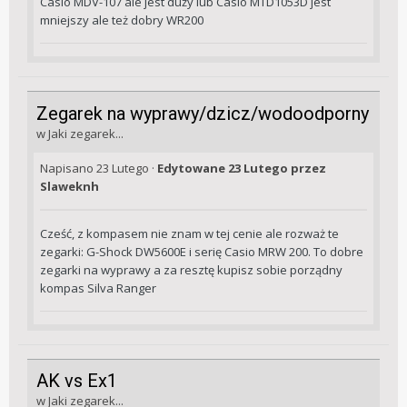
Casio MDV-107 ale jest duży lub Casio MTD1053D jest
mniejszy ale też dobry WR200
Zegarek na wyprawy/dzicz/wodoodporny
w
Jaki zegarek...
Napisano
23 Lutego
·
Edytowane
23 Lutego
przez
Slaweknh
Cześć, z kompasem nie znam w tej cenie ale rozważ te
zegarki: G-Shock DW5600E i serię Casio MRW 200. To dobre
zegarki na wyprawy a za resztę kupisz sobie porządny
kompas Silva Ranger
AK vs Ex1
w
Jaki zegarek...