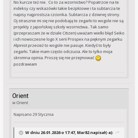
No kurcze też nie. Co to za wzornictwo? Popatrzcie na te
indeksy czy wskazówki takie bezpłciowe i ta subtarcza te
napisy najprostsza czcionka. Subtarcza z dziwnej strony.
Oj strasznie mi się nie podobają te zegarki to wogole nie są
projekty z japońskiej szkoły wzornictwa.. Tak samo
(przepraszam że w dziale Citizen) uważam wielki błąd Seiko
i ich nowoczesne logo X serii Prospex na pięknym zegarku
Alpinist przecież to wogole nie pasuje. Kiedyś to były
zegarki. Takie mam często odczucia. Ale to tylko moja
skromna opinia. Proszę się nie przejmować
pozdrawiam
Orient
w
Orient
Napisano
29 Stycznia
W dniu 26.01.2026 o 17:47,
Mar82
napisał(-a):