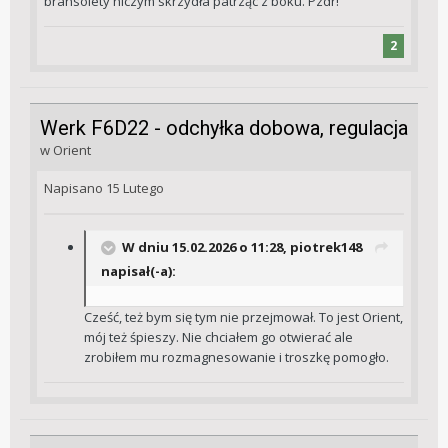
bransolety niczym skrzydła patrząc z boku. Pzdr!
2
Werk F6D22 - odchyłka dobowa, regulacja
w
Orient
Napisano
15 Lutego
W dniu 15.02.2026 o 11:28,
piotrek148
napisał(-a):
Cześć, też bym się tym nie przejmował. To jest Orient,
mój też śpieszy. Nie chciałem go otwierać ale
zrobiłem mu rozmagnesowanie i troszkę pomogło.