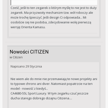
Cześć, jeśli to ten zegarek o którym myślę to nie jest to duży
zegarek. Ma przyzwoity mechanizm tzw. wół roboczy ale
może trochę śpieszyć. Jeśli design Ci odpowiada... Mi
osobiście się nie podoba, zdecydowanie wolę pierwszą
wersję Orienta Kamasu.
Nowości CITIZEN
w
Citizen
Napisano
29 Stycznia
Nie wiem ale do mnie nie przemawiają te nowe projekty ani
to typowe chrono ani diver. Natomiast popatrzcie na ten
model - nowość z kiedyś...
CA4680-55L Sport Luxury. W tym zegarku czuć jeszcze
ducha starego dobrego dizajnu Citizena....