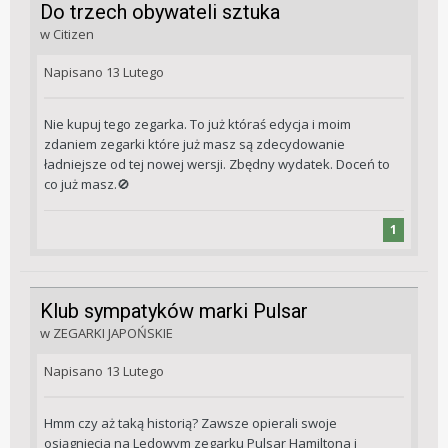
Do trzech obywateli sztuka
w
Citizen
Napisano
13 Lutego
Nie kupuj tego zegarka. To już któraś edycja i moim
zdaniem zegarki które już masz są zdecydowanie
ładniejsze od tej nowej wersji. Zbędny wydatek. Doceń to
co już masz.
🚫
1
Klub sympatyków marki Pulsar
w
ZEGARKI JAPOŃSKIE
Napisano
13 Lutego
Hmm czy aż taką historią? Zawsze opierali swoje
osiągnięcia na Ledowym zegarku Pulsar Hamiltona i