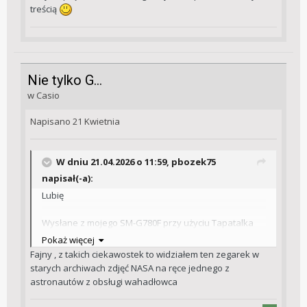
treścią
Nie tylko G...
w
Casio
Napisano
21 Kwietnia
W dniu 21.04.2026 o 11:59,
pbozek75
napisał(-a):
Lubię
Wysłane z mojego SM-G780F przy użyciu Tapatalka
Pokaż więcej
Fajny , z takich ciekawostek to widziałem ten zegarek w
starych archiwach zdjęć NASA na ręce jednego z
astronautów z obsługi wahadłowca