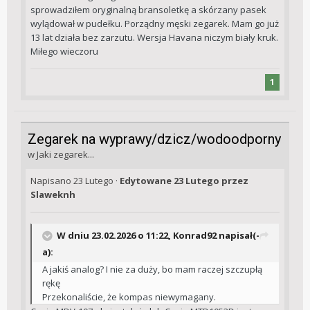
sprowadziłem oryginalną bransoletkę a skórzany pasek
wylądował w pudełku. Porządny męski zegarek. Mam go już
13 lat działa bez zarzutu. Wersja Havana niczym biały kruk.
Miłego wieczoru
1
Zegarek na wyprawy/dzicz/wodoodporny
w
Jaki zegarek...
Napisano
23 Lutego
·
Edytowane
23 Lutego
przez
Slaweknh
W dniu 23.02.2026 o 11:22,
Konrad92
napisał(-
a):
A jakiś analog? I nie za duży, bo mam raczej szczupłą
rękę
Przekonaliście, że kompas niewymagany.