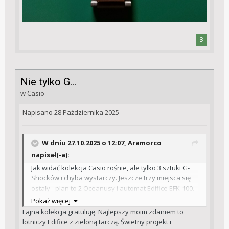
3
Nie tylko G...
w
Casio
Napisano
28 Października 2025
W dniu 27.10.2025 o 12:07,
Aramorco
napisał(-a):
Jak widać kolekcja Casio rośnie, ale tylko 3 sztuki G-
Shocków i chyba wystarczy. Jeszcze trzy miejsca się
ostały - plan to 2 Oceanusy i automat Edifice EFK-100.
Pokaż więcej
Fajna kolekcja gratuluję. Najlepszy moim zdaniem to
lotniczy Edifice z zieloną tarczą. Świetny projekt i