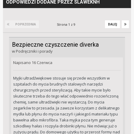
ODPOWIEDZI DODANE PRZEZ SLAWEKNH
Strona 1 z 9
POPRZEDNIA
DALEJ
Bezpieczne czyszczenie diverka
w
Podręczniki i porady
Napisano
16 Czerwca
Myjki ultradźwiękowe stosuje się przede wszystkim w
szpitalach do mycia brudnych stalowych narzędzi
chirurgicznych przed sterylizacją. Aby takie mycie było
skuteczne trzeba do tego wlać odpowiednio rozcieńczoną
chemię, same ultradźwięki nie wystarczą. Do mycia
zegarków to przesada. Ja zawsze korzystam z delikatnego
mydła lub płynu do mycia naczyń i jakiegoś materiału typu
bawełna albo mikrofibra. Taka myjka poza tym generuje
szkodliwy hałas i rozpyla drobinki płynu. Nie mówiąc już o
zużyciu prądu. Do domowego użytku to przerost formy nad