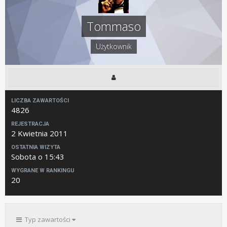
Tommaso
Użytkownik
LICZBA ZAWARTOŚCI
4826
REJESTRACJA
2 Kwietnia 2011
OSTATNIA WIZYTA
Sobota o 15:43
WYGRANE W RANKINGU
20
Typ zawartości