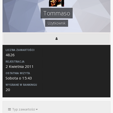
Tommaso
Użytkownik
LICZBA ZAWARTOŚCI
4826
REJESTRACJA
2 Kwietnia 2011
OSTATNIA WIZYTA
Sobota o 15:43
WYGRANE W RANKINGU
20
Typ zawartości