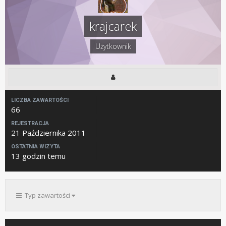
krajcarek
Użytkownik
LICZBA ZAWARTOŚCI
66
REJESTRACJA
21 Października 2011
OSTATNIA WIZYTA
13 godzin temu
Typ zawartości