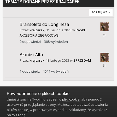
TEMATY DODANE PRZEZ KRAJCAREK
SORTUJ WG
Bransoleta do Longinesa
Przez
krajcarek
,
31 Grudnia 2023
w
PASKI i
31
AKCESORIA ZEGARKOWE
Grudnia
0
odpowiedzi
308
wyświetleń
2023
Błonie i Alfa
Przez
krajcarek
,
13 Lutego 2023
w
SPRZEDAM
13
Marca
1
odpowiedź
1511
wyświetleń
2023
Powiadomienie o plikach cookie
Język
Styl
Polityka prywatności
Kontakt
Umieściliśmy na Twoim urządzeniu
pliki cookie
, aby pomóc Ci
Klub Miłośników Zegarów i Zegarków
usprawnić przeglądanie strony. Możesz
dostosować ustawienia
Powered by Invision Community
plików cookie
, w przeciwnym wypadku zakładamy, że wyrażasz
na to zgodę.