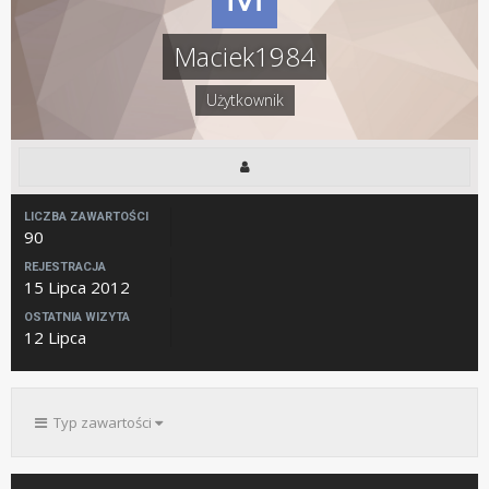
Maciek1984
Użytkownik
LICZBA ZAWARTOŚCI
90
REJESTRACJA
15 Lipca 2012
OSTATNIA WIZYTA
12 Lipca
Typ zawartości