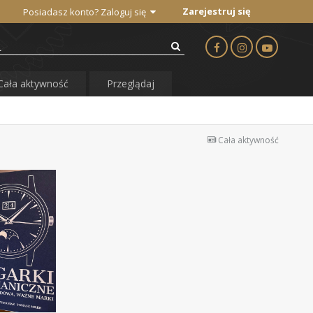
Zarejestruj się
Posiadasz konto? Zaloguj się
Cała aktywność
Przeglądaj
Cała aktywność