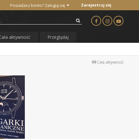
Zarejestruj się
Posiadasz konto? Zaloguj się
Cała aktywność
Przeglądaj
Cała aktywność