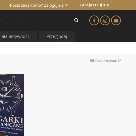
Zarejestruj się
Posiadasz konto? Zaloguj się
Cała aktywność
Przeglądaj
Cała aktywność