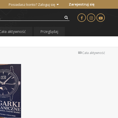
Zarejestruj się
Posiadasz konto? Zaloguj się
Cała aktywność
Przeglądaj
Cała aktywność