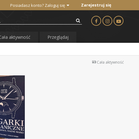
Zarejestruj się
Posiadasz konto? Zaloguj się
Cała aktywność
Przeglądaj
Cała aktywność