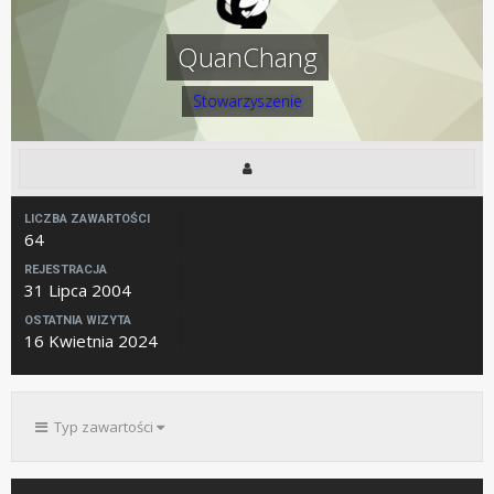
QuanChang
Stowarzyszenie
LICZBA ZAWARTOŚCI
64
REJESTRACJA
31 Lipca 2004
OSTATNIA WIZYTA
16 Kwietnia 2024
Typ zawartości