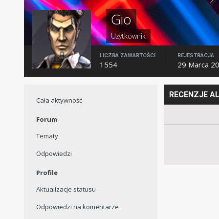
Gio
Użytkownik
LICZBA ZAWARTOŚCI
REJESTRACJA
1554
29 Marca 2
RECENZJE A
Cała aktywność
Forum
Tematy
Odpowiedzi
Profile
Aktualizacje statusu
Odpowiedzi na komentarze