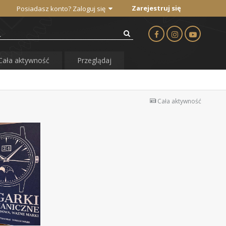
Zarejestruj się
Posiadasz konto? Zaloguj się
Cała aktywność
Przeglądaj
Cała aktywność