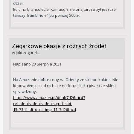
692zł.
Edit: na bransolecie. Kamasu z zieloną tarcza był jeszcze
tańszy. Bambino v4 po poniżej 500 zł.
Zegarkowe okazje z różnych źródeł
w
Jaki zegarek...
Napisano
23 Sierpnia 2021
Na Amazonie dobre ceny na Orienty ze sklepu kaktus. Nie
kupowałem nic od nich ale na forum kilka pisało że sklep
sprawdzony.
https://www.amazon.pl/deal/7d26facd?
ref=deals_deals_deals-grid_slot-
15_73d1_dt_dcell_img_11_7d26facd