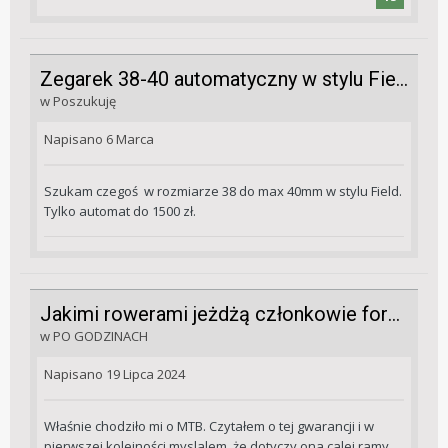
Zegarek 38-40 automatyczny w stylu Field
w
Poszukuję
Napisano
6 Marca
Szukam czegoś w rozmiarze 38 do max 40mm w stylu Field.
Tylko automat do 1500 zł.
Jakimi rowerami jeżdżą członkowie forum?
w
PO GODZINACH
Napisano
19 Lipca 2024
Właśnie chodziło mi o MTB. Czytałem o tej gwarancji i w
pierwszej kolejności myslalem, że dotyczy ona calej ramy