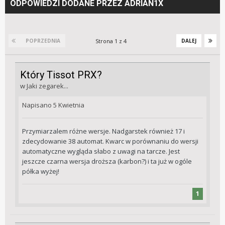
ODPOWIEDZI DODANE PRZEZ ADRIAN1X
Strona 1 z 4
POPRZEDNIA
DALEJ
Który Tissot PRX?
w
Jaki zegarek...
Napisano
5 Kwietnia
Przymiarzalem różne wersje. Nadgarstek również 17 i
zdecydowanie 38 automat. Kwarc w porównaniu do wersji
automatyczne wygląda słabo z uwagi na tarcze. Jest
jeszcze czarna wersja droższa (karbon?) i ta już w ogóle
półka wyżej!
1