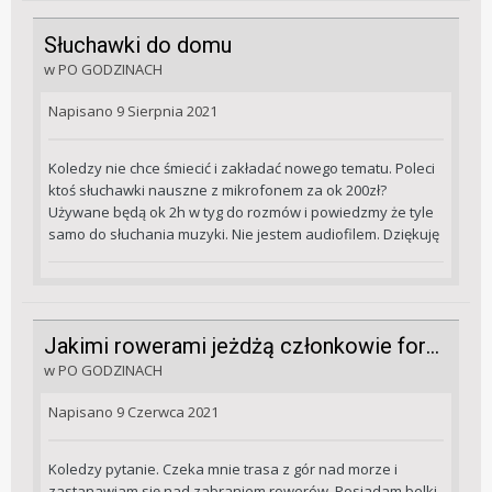
Słuchawki do domu
w
PO GODZINACH
Napisano
9 Sierpnia 2021
Koledzy nie chce śmiecić i zakładać nowego tematu. Poleci
ktoś słuchawki nauszne z mikrofonem za ok 200zł?
Używane będą ok 2h w tyg do rozmów i powiedzmy że tyle
samo do słuchania muzyki. Nie jestem audiofilem. Dziękuję
Jakimi rowerami jeżdżą członkowie forum?
w
PO GODZINACH
Napisano
9 Czerwca 2021
Koledzy pytanie. Czeka mnie trasa z gór nad morze i
zastanawiam się nad zabraniem rowerów. Posiadam belki