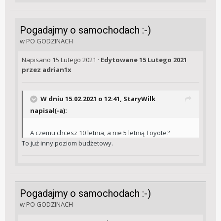
Pogadajmy o samochodach :-)
w
PO GODZINACH
Napisano
15 Lutego 2021
·
Edytowane
15 Lutego 2021
przez adrian1x
W dniu 15.02.2021 o 12:41,
StaryWilk
napisał(-a):
A czemu chcesz 10 letnia, a nie 5 letnią Toyote?
To już inny poziom budżetowy.
Pogadajmy o samochodach :-)
w
PO GODZINACH