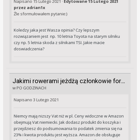
Napisano
15 Lutego 2021
·
Edytowane
15 Lutego 2021
przez adrian1x
Źle sformułowałem pytanie:)
Koledzy jaka jest Wasza opinia? Czy lepszym
rozwiązaniem jest np. 10 letnia Toyota na starym silniku
czy np. 5 letnia skoda z silnikami TSI. Jakie macie
doswiadczenia?
Jakimi rowerami jeżdżą członkowie forum?
w
PO GODZINACH
Napisano
3 Lutego 2021
Niemcy mają nizszy Vat niż w pl. Ceny widoczne w Amazon
obejmują Vat niemiecki. Jak dodasz produkt do koszyka i
przejdziesz do podsumowania to podatek zmienia się na
23% i kwota produktu jest wyższa. Amazon.de obsługuje