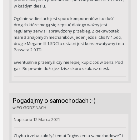
w każdym dieslu.
Ogólnie w dieslach jest sporo komponentów i to dość
drogich które mogą się zepsuć dlatego ważny jest
regularny serwis i sprawdzony przebieg. Z ciekawostek
mam 3 znajomych mechaników. Jeden jeździ Clio IV 1.5dci,
drugie Megane III 1.5DCI a ostatni jest konserwatywny i ma
Passata 2.0 TDi.
Ewentualnie przemyśl czy nie lepiej kupić coś w benz. Pod
gaz. Bo pewnie dużo jezdzisz skoro szukasz diesla.
Pogadajmy o samochodach :-)
w
PO GODZINACH
Napisano
12 Marca 2021
Chyba trzeba założyć temat "ogłoszenia samochodowe" i