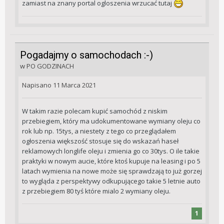
zamiast na znany portal ogloszenia wrzucać tutaj
Pogadajmy o samochodach :-)
w
PO GODZINACH
Napisano
11 Marca 2021
W takim razie polecam kupić samochód z niskim
przebiegiem, który ma udokumentowane wymiany oleju co
rok lub np. 15tys, a niestety z tego co przeglądałem
ogłoszenia większość stosuje się do wskazań haseł
reklamowych longlife oleju i zmienia go co 30tys. O ile takie
praktyki w nowym aucie, które ktoś kupuje na leasing i po 5
latach wymienia na nowe może się sprawdzają to już gorzej
to wygląda z perspektywy odkupującego takie 5 letnie auto
z przebiegiem 80 tyś które mialo 2 wymiany oleju.
1