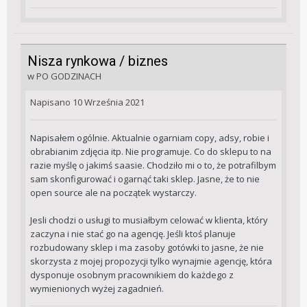
Nisza rynkowa / biznes
w
PO GODZINACH
Napisano
10 Września 2021
Napisałem ogólnie. Aktualnie ogarniam copy, adsy, robie i
obrabianim zdjęcia itp. Nie programuje. Co do sklepu to na
razie myślę o jakimś saasie. Chodziło mi o to, że potrafilbym
sam skonfigurować i ogarnąć taki sklep. Jasne, że to nie
open source ale na początek wystarczy.
Jesli chodzi o usługi to musiałbym celować w klienta, który
zaczyna i nie stać go na agencję. Jeśli ktoś planuje
rozbudowany sklep i ma zasoby gotówki to jasne, że nie
skorzysta z mojej propozycji tylko wynajmie agencję, która
dysponuje osobnym pracownikiem do każdego z
wymienionych wyżej zagadnień.