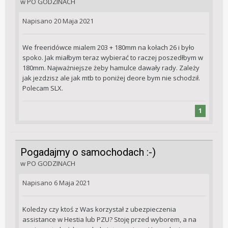
w
PO GODZINACH
Napisano
20 Maja 2021
We freeridówce mialem 203 + 180mm na kołach 26 i było
spoko. Jak miałbym teraz wybierać to raczej poszedłbym w
180mm. Najważniejsze żeby hamulce dawały rady. Zależy
jak jezdzisz ale jak mtb to poniżej deore bym nie schodził.
Polecam SLX.
1
Pogadajmy o samochodach :-)
w
PO GODZINACH
Napisano
6 Maja 2021
Koledzy czy ktoś z Was korzystał z ubezpieczenia
assistance w Hestia lub PZU? Stoję przed wyborem, a na