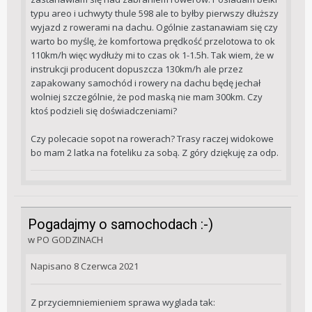
typu areo i uchwyty thule 598 ale to byłby pierwszy dłuższy
wyjazd z rowerami na dachu. Ogólnie zastanawiam się czy
warto bo myślę, że komfortowa prędkość przelotowa to ok
110km/h więc wydłuży mi to czas ok 1-1.5h. Tak wiem, że w
instrukcji producent dopuszcza 130km/h ale przez
zapakowany samochód i rowery na dachu będę jechał
wolniej szczególnie, że pod maską nie mam 300km. Czy
ktoś podzieli się doświadczeniami?
Czy polecacie sopot na rowerach? Trasy raczej widokowe
bo mam 2 latka na foteliku za sobą. Z góry dziękuję za odp.
Pogadajmy o samochodach :-)
w
PO GODZINACH
Napisano
8 Czerwca 2021
Z przyciemniemieniem sprawa wyglada tak: