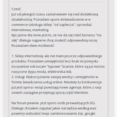
Cześć.
Już od jakiegoś czasu zastanawiam się nad dodatkową
działalnością. Posiadam spore doświadczenie w e-
commerce (obsługa sklep "od zaplecza", sprzedaż
internetowa, marketing
itp). Jasne dla mnie jest to, że nie da się robić biznesu "na
siłę" dlatego najpierw chcę znaleźć odpowiednią niszę.
Rozważam dwie możliwość:
1. Sklep internetowy ale nie mam jeszcze odpowiedniego
produktu. Posiadam umiejętności lecz brak mi pomysłu.
(oczywiście odrzucam "typowe" branże, które są już mocno
nasycone (typu moda, elektronika itd).
2. Usługi. Wykorzystanie swojej wiedzy i umiejętności w
formie świadczenia usług online. Niestety tu konkurencja
już jest spora i wciąż powstają nowe agencje, które z racji
sowich zasięgów przejmują sporą część klientów.
Na forum pewnie jest sporo osób prowadzących DG.
Dlatego chciałem zapytać jakie narzędzia według was
powinny wzbudzić moje zainteresowanie (np. google