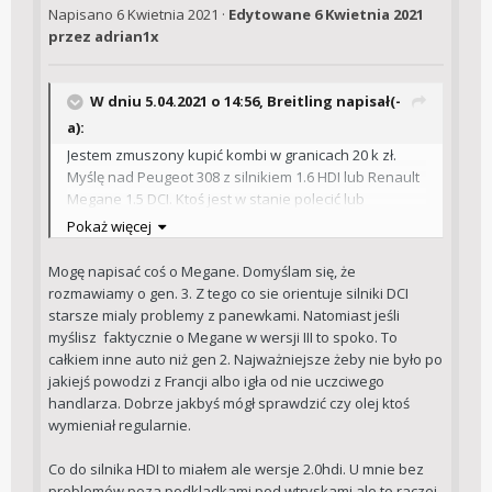
Napisano
6 Kwietnia 2021
·
Edytowane
6 Kwietnia 2021
przez adrian1x
W dniu 5.04.2021 o 14:56,
Breitling
napisał(-
a):
Jestem zmuszony kupić kombi w granicach 20 k zł.
Myślę nad Peugeot 308 z silnikiem 1.6 HDI lub Renault
Megane 1.5 DCI. Ktoś jest w stanie polecić lub
zniechęcić do któregoś z nich?
Pokaż więcej
Mogę napisać coś o Megane. Domyślam się, że
rozmawiamy o gen. 3. Z tego co sie orientuje silniki DCI
starsze mialy problemy z panewkami. Natomiast jeśli
myślisz faktycznie o Megane w wersji III to spoko. To
całkiem inne auto niż gen 2. Najważniejsze żeby nie było po
jakiejś powodzi z Francji albo igła od nie uczciwego
handlarza. Dobrze jakbyś mógł sprawdzić czy olej ktoś
wymieniał regularnie.
Co do silnika HDI to miałem ale wersje 2.0hdi. U mnie bez
problemów poza podkladkami pod wtryskami ale to raczej