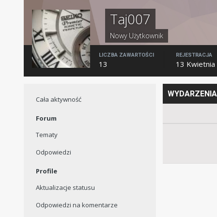
Taj007
Nowy Użytkownik
LICZBA ZAWARTOŚCI
REJESTRACJA
13
13 Kwietnia
WYDARZENIA
Cała aktywność
Forum
Tematy
Odpowiedzi
Profile
Aktualizacje statusu
Odpowiedzi na komentarze