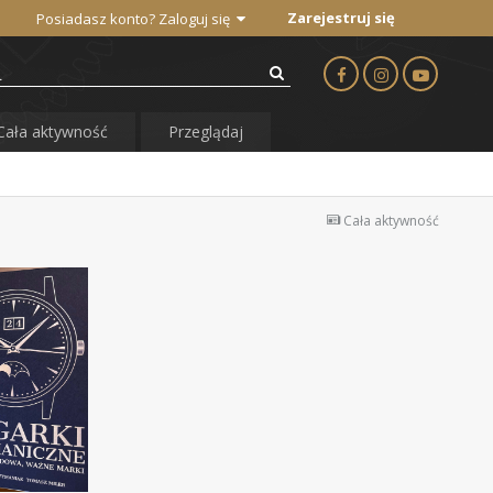
Zarejestruj się
Posiadasz konto? Zaloguj się
Cała aktywność
Przeglądaj
Cała aktywność