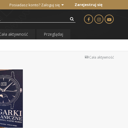
Zarejestruj się
Posiadasz konto? Zaloguj się
Cała aktywność
Przeglądaj
Cała aktywność