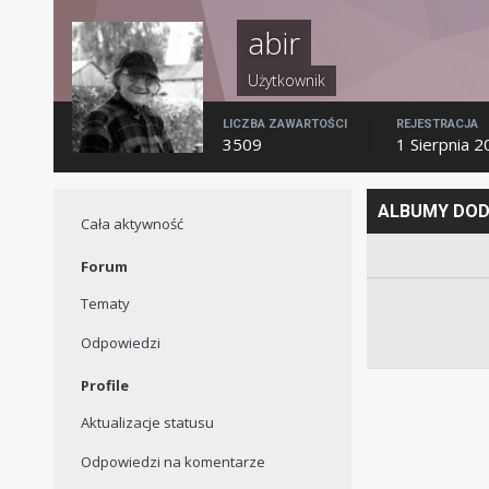
abir
Użytkownik
LICZBA ZAWARTOŚCI
REJESTRACJA
3509
1 Sierpnia 
ALBUMY DOD
Cała aktywność
Forum
Tematy
Odpowiedzi
Profile
Aktualizacje statusu
Odpowiedzi na komentarze