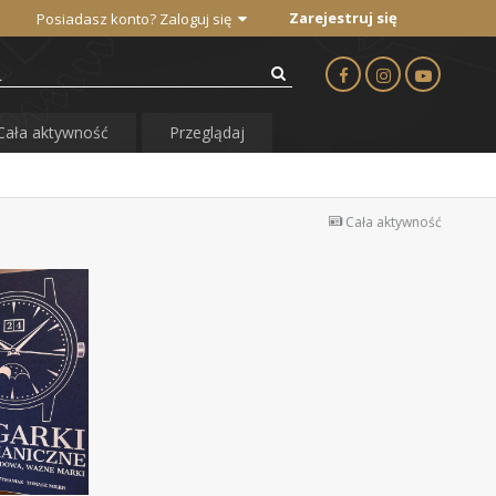
Zarejestruj się
Posiadasz konto? Zaloguj się
Cała aktywność
Przeglądaj
Cała aktywność