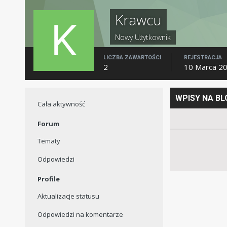
Krawcu
Nowy Użytkownik
LICZBA ZAWARTOŚCI
REJESTRACJA
2
10 Marca 2
WPISY NA B
Cała aktywność
Forum
Tematy
Odpowiedzi
Profile
Aktualizacje statusu
Odpowiedzi na komentarze