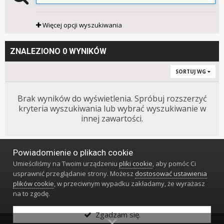
Więcej opcji wyszukiwania
ZNALEZIONO 0 WYNIKÓW
SORTUJ WG
Brak wyników do wyświetlenia. Spróbuj rozszerzyć
kryteria wyszukiwania lub wybrać wyszukiwanie w
innej zawartości.
Powiadomienie o plikach cookie
Język
Styl
Polityka prywatności
Kontakt
Umieściliśmy na Twoim urządzeniu
pliki cookie
, aby pomóc Ci
Klub Miłośników Zegarów i Zegarków
usprawnić przeglądanie strony. Możesz
dostosować ustawienia
Powered by Invision Community
plików cookie
, w przeciwnym wypadku zakładamy, że wyrażasz
na to zgodę.
Zgadzam się.