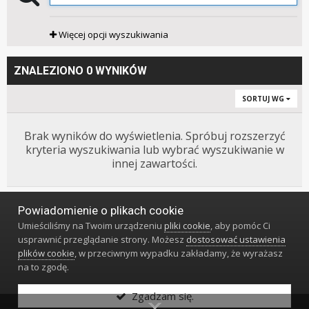
Więcej opcji wyszukiwania
ZNALEZIONO 0 WYNIKÓW
SORTUJ WG
Brak wyników do wyświetlenia. Spróbuj rozszerzyć
kryteria wyszukiwania lub wybrać wyszukiwanie w
innej zawartości.
Powiadomienie o plikach cookie
Język
Styl
Polityka prywatności
Kontakt
Umieściliśmy na Twoim urządzeniu
pliki cookie
, aby pomóc Ci
Klub Miłośników Zegarów i Zegarków
usprawnić przeglądanie strony. Możesz
dostosować ustawienia
Powered by Invision Community
plików cookie
, w przeciwnym wypadku zakładamy, że wyrażasz
na to zgodę.
Zgadzam się.