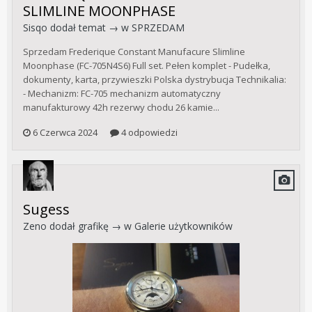
SLIMLINE MOONPHASE
Sisqo
dodał temat → w
SPRZEDAM
Sprzedam Frederique Constant Manufacure Slimline
Moonphase (FC-705N4S6) Full set. Pełen komplet - Pudełka,
dokumenty, karta, przywieszki Polska dystrybucja Technikalia:
- Mechanizm: FC-705 mechanizm automatyczny
manufakturowy 42h rezerwy chodu 26 kamie...
6 Czerwca 2024
4 odpowiedzi
Sugess
Zeno
dodał grafikę → w
Galerie użytkowników