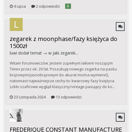
4 Lipca
2 odpowiedzi
3
zegarek z moonphase/fazy księżyca do
1500zł
luwi
dodał temat → w
Jaki zegarek...
Witam forumowiczów. Jestem zupełnym laikiem noszącym
Timex przez ok. 20 lat. Poszukuję nowego zegarka na pasku
brązowym/jasnobrązowym (to akurat można wymienić),
natomiast najważniejsze cechy to: kwarcowy fazy księżyca
szkło szafirowe wygląd klasyczny/vintage pasujący do ko...
23 Listopada 2024
13 odpowiedzi
FREDERIQUE CONSTANT MANUFACTURE