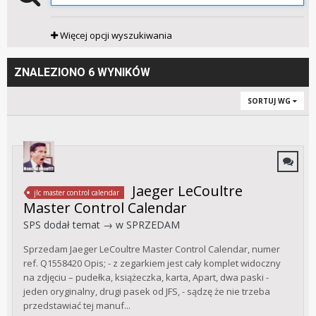
Więcej opcji wyszukiwania
ZNALEZIONO 6 WYNIKÓW
SORTUJ WG
Jaeger LeCoultre
jlc master control calendar
Master Control Calendar
SPS
dodał temat → w
SPRZEDAM
Sprzedam Jaeger LeCoultre Master Control Calendar, numer
ref. Q1558420 Opis; - z zegarkiem jest cały komplet widoczny
na zdjęciu – pudełka, książeczka, karta, Apart, dwa paski -
jeden oryginalny, drugi pasek od JFS, - sądzę że nie trzeba
przedstawiać tej manuf...