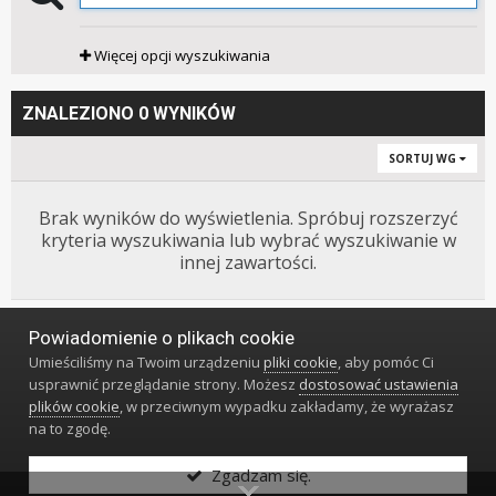
Więcej opcji wyszukiwania
ZNALEZIONO 0 WYNIKÓW
SORTUJ WG
Brak wyników do wyświetlenia. Spróbuj rozszerzyć
kryteria wyszukiwania lub wybrać wyszukiwanie w
innej zawartości.
Powiadomienie o plikach cookie
Język
Styl
Polityka prywatności
Kontakt
Umieściliśmy na Twoim urządzeniu
pliki cookie
, aby pomóc Ci
Klub Miłośników Zegarów i Zegarków
usprawnić przeglądanie strony. Możesz
dostosować ustawienia
Powered by Invision Community
plików cookie
, w przeciwnym wypadku zakładamy, że wyrażasz
na to zgodę.
Zgadzam się.