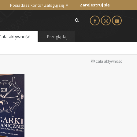
Zarejestruj się
Posiadasz konto? Zaloguj się
Cała aktywność
Przeglądaj
Cała aktywność