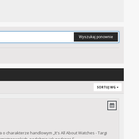
Wyszukaj ponownie
SORTUJ WG
o charakterze handlowym „It's All About Watches - Targi