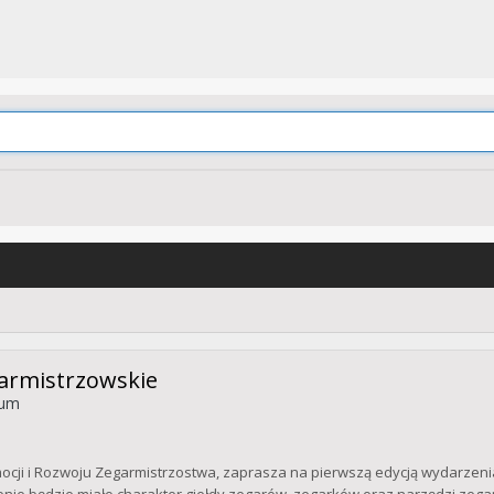
egarmistrzowskie
rum
cji i Rozwoju Zegarmistrzostwa, zaprasza na pierwszą edycją wydarzenia 