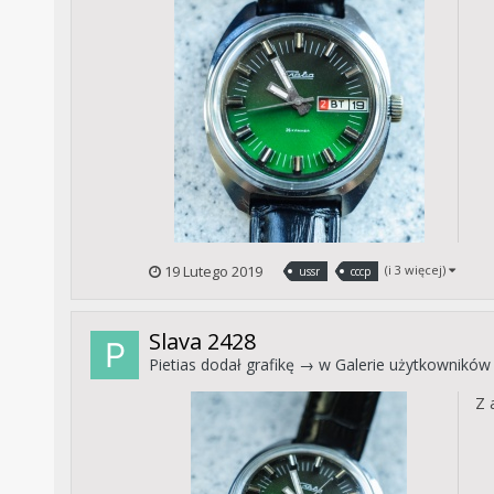
19 Lutego 2019
(i 3 więcej)
ussr
cccp
Slava 2428
Pietias
dodał grafikę → w
Galerie użytkowników
Z 