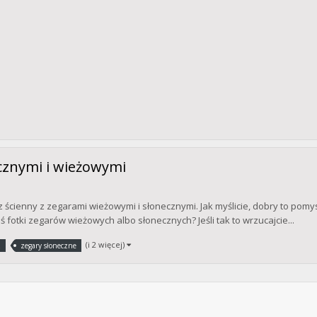
cznymi i wieżowymi
rz ścienny z zegarami wieżowymi i słonecznymi. Jak myślicie, dobry to pom
 fotki zegarów wieżowych albo słonecznych? Jeśli tak to wrzucajcie...
(i 2 więcej)
z
zegary słoneczne