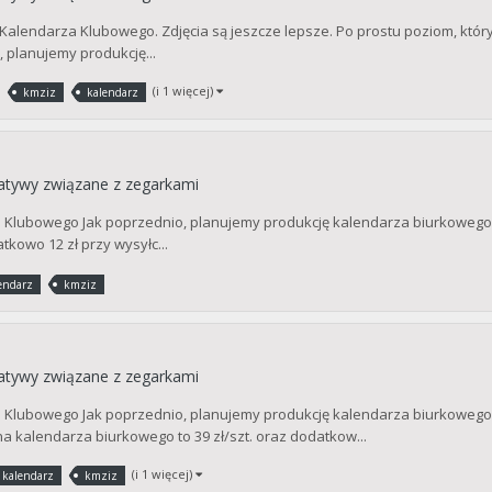
 Kalendarza Klubowego. Zdjęcia są jeszcze lepsze. Po prostu poziom, któr
o, planujemy produkcję...
(i 1 więcej)
kmziz
kalendarz
cjatywy związane z zegarkami
 Klubowego Jak poprzednio, planujemy produkcję kalendarza biurkowego o
kowo 12 zł przy wysyłc...
endarz
kmziz
cjatywy związane z zegarkami
 Klubowego Jak poprzednio, planujemy produkcję kalendarza biurkowego o
 kalendarza biurkowego to 39 zł/szt. oraz dodatkow...
(i 1 więcej)
kalendarz
kmziz