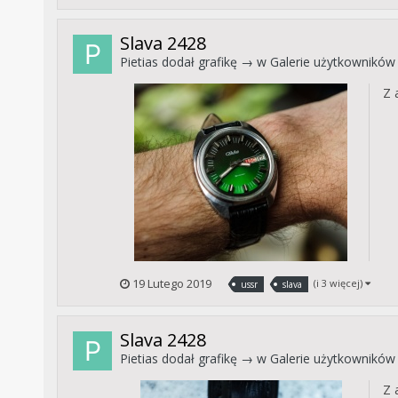
Slava 2428
Pietias
dodał grafikę → w
Galerie użytkowników
Z 
19 Lutego 2019
(i 3 więcej)
ussr
slava
Slava 2428
Pietias
dodał grafikę → w
Galerie użytkowników
Z 