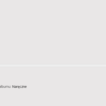
albumu:
Naręczne