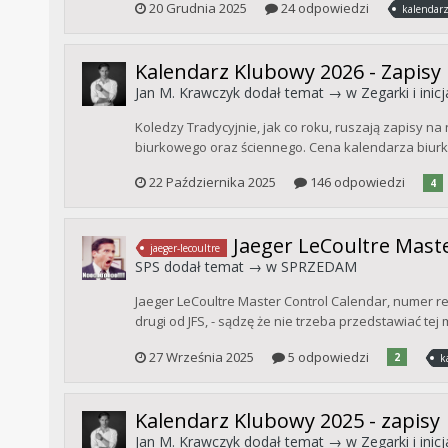
20 Grudnia 2025
24 odpowiedzi
kalendar
Kalendarz Klubowy 2026 - Zapisy
Jan M. Krawczyk
dodał temat → w
Zegarki i ini
Koledzy Tradycyjnie, jak co roku, ruszają zapisy 
biurkowego oraz ściennego. Cena kalendarza biurkow
22 Października 2025
146 odpowiedzi
4
Jaeger LeCoultre Mast
jaeger-lecoultre
SPS
dodał temat → w
SPRZEDAM
Jaeger LeCoultre Master Control Calendar, numer ref
drugi od JFS, - sądzę że nie trzeba przedstawiać tej
27 Września 2025
5 odpowiedzi
2
k
Kalendarz Klubowy 2025 - zapisy
Jan M. Krawczyk
dodał temat → w
Zegarki i ini