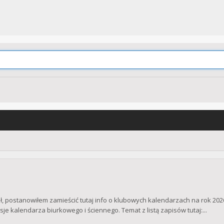
ł, postanowiłem zamieścić tutaj info o klubowych kalendarzach na rok 20
e kalendarza biurkowego i ściennego. Temat z listą zapisów tutaj:...