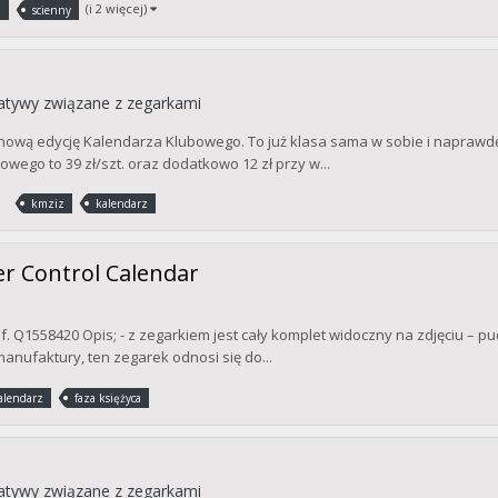
(i 2 więcej)
z
scienny
cjatywy związane z zegarkami
na nową edycję Kalendarza Klubowego. To już klasa sama w sobie i napraw
ego to 39 zł/szt. oraz dodatkowo 12 zł przy w...
kmziz
kalendarz
er Control Calendar
. Q1558420 Opis; - z zegarkiem jest cały komplet widoczny na zdjęciu – pud
 manufaktury, ten zegarek odnosi się do...
alendarz
faza księżyca
cjatywy związane z zegarkami