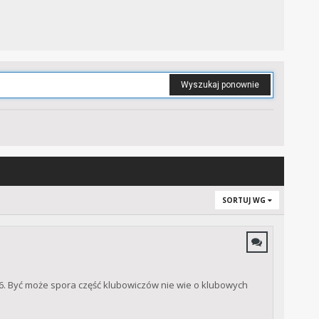
Wyszukaj ponownie
SORTUJ WG
26. Być może spora część klubowiczów nie wie o klubowych