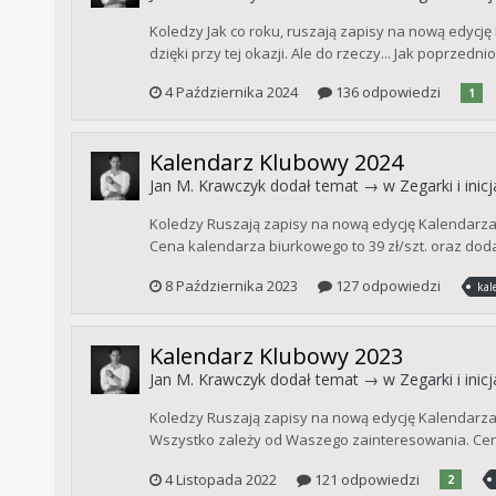
Koledzy Jak co roku, ruszają zapisy na nową edycję
dzięki przy tej okazji. Ale do rzeczy... Jak poprzedni
4 Października 2024
136 odpowiedzi
1
Kalendarz Klubowy 2024
Jan M. Krawczyk
dodał temat → w
Zegarki i ini
Koledzy Ruszają zapisy na nową edycję Kalendarza
Cena kalendarza biurkowego to 39 zł/szt. oraz dodat
8 Października 2023
127 odpowiedzi
kal
Kalendarz Klubowy 2023
Jan M. Krawczyk
dodał temat → w
Zegarki i ini
Koledzy Ruszają zapisy na nową edycję Kalendarza
Wszystko zależy od Waszego zainteresowania. Cena
4 Listopada 2022
121 odpowiedzi
2