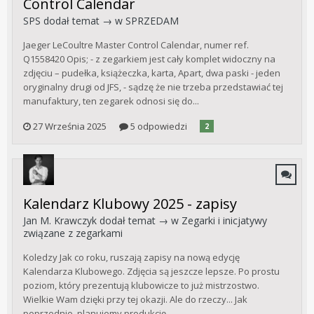
Control Calendar
SPS
dodał temat → w
SPRZEDAM
Jaeger LeCoultre Master Control Calendar, numer ref.
Q1558420 Opis; - z zegarkiem jest cały komplet widoczny na
zdjęciu – pudełka, książeczka, karta, Apart, dwa paski - jeden
oryginalny drugi od JFS, - sądzę że nie trzeba przedstawiać tej
manufaktury, ten zegarek odnosi się do...
27 Września 2025
5 odpowiedzi
2
Kalendarz Klubowy 2025 - zapisy
Jan M. Krawczyk
dodał temat → w
Zegarki i inicjatywy
związane z zegarkami
Koledzy Jak co roku, ruszają zapisy na nową edycję
Kalendarza Klubowego. Zdjęcia są jeszcze lepsze. Po prostu
poziom, który prezentują klubowicze to już mistrzostwo.
Wielkie Wam dzięki przy tej okazji. Ale do rzeczy... Jak
poprzednio, planujemy produkcję...