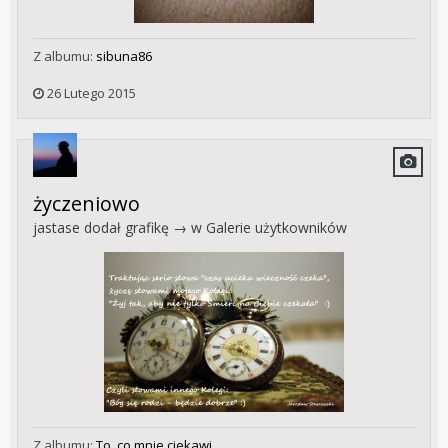
Z albumu:
sibuna86
26 Lutego 2015
życzeniowo
jastase
dodał grafikę → w
Galerie użytkowników
Z albumu:
To, co mnie ciekawi...