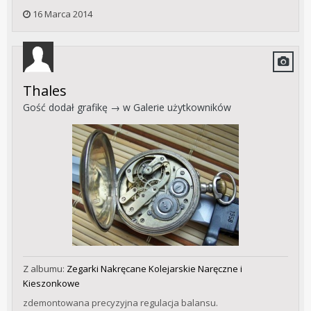
16 Marca 2014
Thales
Gość dodał grafikę → w
Galerie użytkowników
Z albumu:
Zegarki Nakręcane Kolejarskie Naręczne i
Kieszonkowe
zdemontowana precyzyjna regulacja balansu.